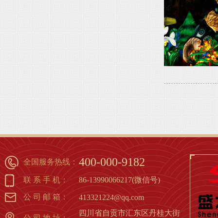
400-000-9182
全国服务热线：
联 系 手 机：
86-13990066217(微信号)
公 司 邮 箱：
413321224@qq.com
四川省自贡市汇东区丹桂大街
公 司 地 址：