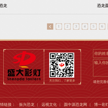
恐龙
恐龙
1
2
3
4
5
6
输入你
关注我们，了解更多
请您完善
友情链接：
振兴恐龙
|
远视文化
|
圆中源恐龙网
|
博一彩