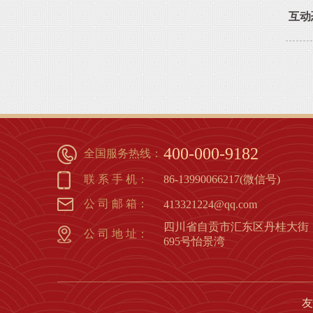
互动
400-000-9182
全国服务热线：
联 系 手 机：
86-13990066217(微信号)
公 司 邮 箱：
413321224@qq.com
四川省自贡市汇东区丹桂大街
公 司 地 址：
695号怡景湾