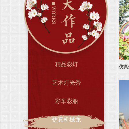
精品彩灯
仿真
艺术灯光秀
彩车彩船
仿真机械龙