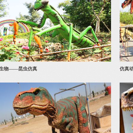
生物——昆虫仿真
仿真