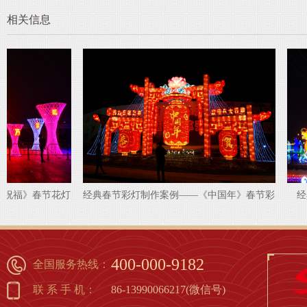
相关信息
经典春节彩灯制作案例——《中国年》春节彩
经典灯组——水上
灯
1
2
3
4
5
6
7
8
400-000-9182
全国服务热线：
联 系 手 机：
86-13990066217(微信号)