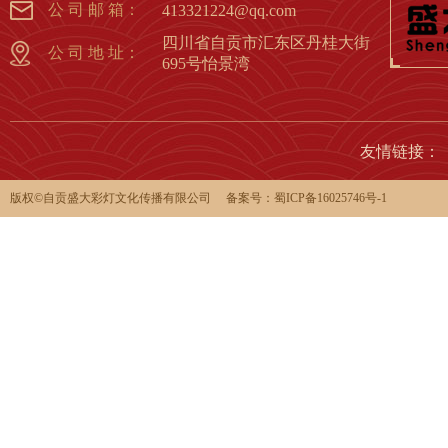
公 司 邮 箱：
413321224@qq.com
四川省自贡市汇东区丹桂大街
公 司 地 址：
695号怡景湾
友情链接：
版权©️自贡盛大彩灯文化传播有限公司 备案号：
蜀ICP备16025746号-1