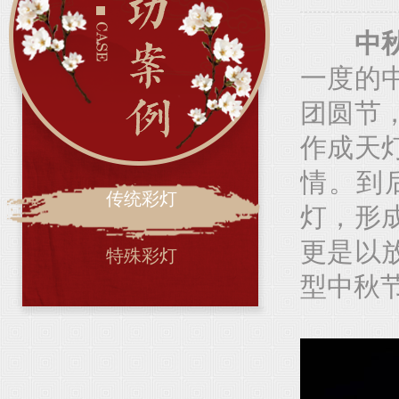
中
一度的
团圆节
作成天
情。到
传统彩灯
灯，形
更是以
特殊彩灯
型中秋