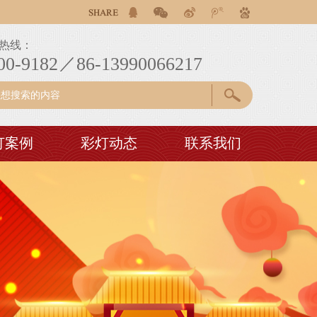
彩灯花灯制作、国庆彩灯花灯制作、巡游花车彩车彩船制作。为
彩灯花灯制作、国庆彩灯花灯制作、巡游花车彩车彩船制作。为
热线：
彩灯花灯制作、国庆彩灯花灯制作、巡游花车彩车彩船制作。为
00-9182／86-13990066217
灯案例
彩灯动态
联系我们