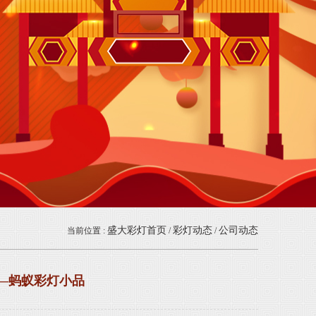
盛大彩灯首页
彩灯动态
公司动态
当前位置 :
/
/
—蚂蚁彩灯小品