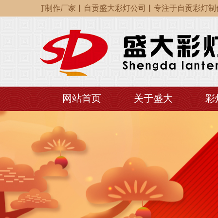
贡彩灯制作厂家▏自贡盛大彩灯公司▏专注于自贡彩灯制作、自
贡彩灯制作厂家▏自贡盛大彩灯公司▏专注于自贡彩灯制作、自
贡彩灯制作厂家▏自贡盛大彩灯公司▏专注于自贡彩灯制作、自
网站首页
关于盛大
彩