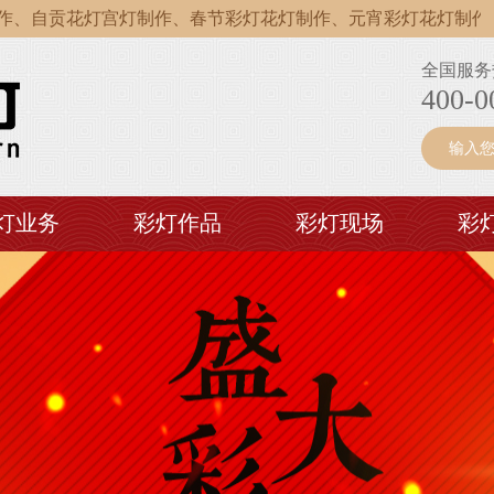
贡花灯宫灯制作、春节彩灯花灯制作、元宵彩灯花灯制作、中秋
贡花灯宫灯制作、春节彩灯花灯制作、元宵彩灯花灯制作、中秋
全国服务
贡花灯宫灯制作、春节彩灯花灯制作、元宵彩灯花灯制作、中秋
400-0
灯业务
彩灯作品
彩灯现场
彩