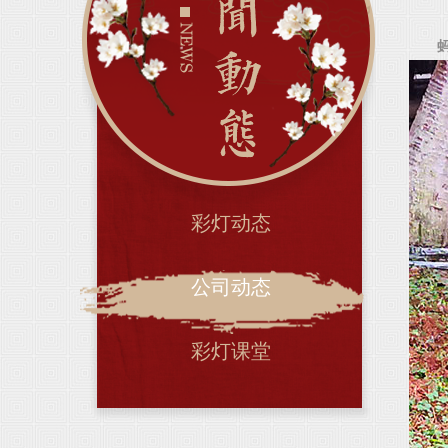
彩灯动态
公司动态
彩灯课堂