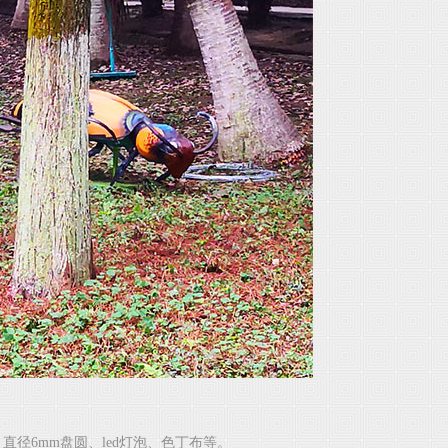
直径6mm盘圆、led灯泡、色丁布等。