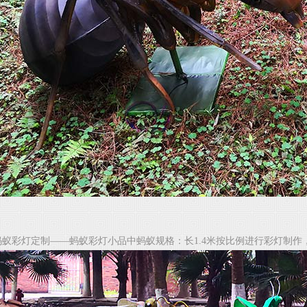
彩灯定制——蚂蚁彩灯小品中蚂蚁规格：长1.4米按比例进行彩灯制作