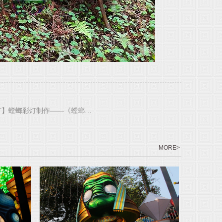
【昆虫彩灯】螳螂彩灯制作——《螳螂》彩灯小品
MORE>