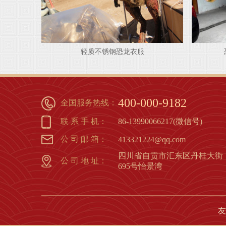
轻质不锈钢恐龙衣服
1
2
3
4
5
6
7
8
400-000-9182
全国服务热线：
联 系 手 机：
86-13990066217(微信号)
公 司 邮 箱：
413321224@qq.com
四川省自贡市汇东区丹桂大街
公 司 地 址：
695号怡景湾