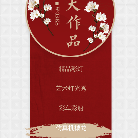
精品彩灯
艺术灯光秀
彩车彩船
仿真机械龙