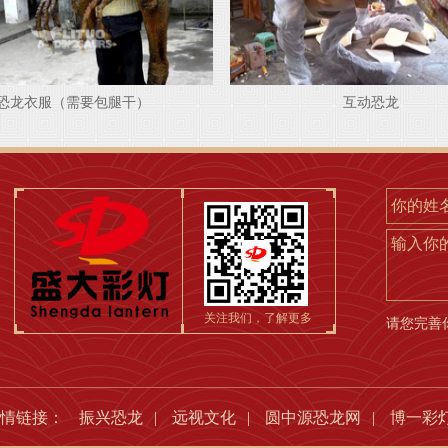
恐龙衣服（需要包腿干）
互动恐龙
输入你
关注我们，了解更多
请您完善
友情链接：
振兴恐龙
|
远视文化
|
圆中源恐龙网
|
博一彩