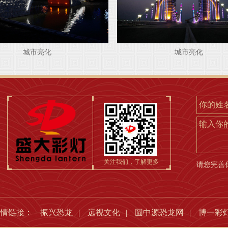
城市亮化
城市亮化
输入你
关注我们，了解更多
请您完善
友情链接：
振兴恐龙
|
远视文化
|
圆中源恐龙网
|
博一彩