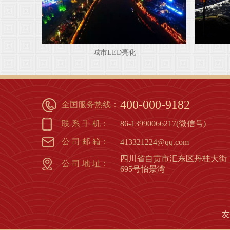
城市LED亮化
1
2
3
4
5
6
7
8
400-000-9182
全国服务热线：
联 系 手 机：
86-13990066217(微信号)
公 司 邮 箱：
413321224@qq.com
四川省自贡市汇东区丹桂大街
公 司 地 址：
695号怡景湾