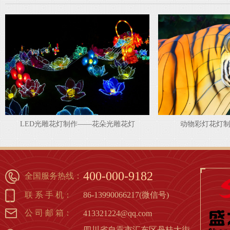
LED光雕花灯制作——花朵光雕花灯
动物彩灯花灯
1
2
3
4
5
6
7
8
400-000-9182
全国服务热线：
联 系 手 机：
86-13990066217(微信号)
公 司 邮 箱：
413321224@qq.com
四川省自贡市汇东区丹桂大街