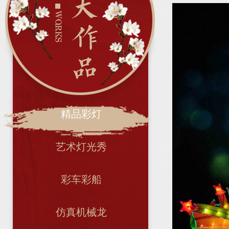
精品彩灯
艺术灯光秀
彩车彩船
仿真机械龙