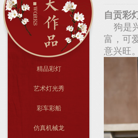
自贡彩
狗是兴
富，可
意兴旺
精品彩灯
艺术灯光秀
彩车彩船
仿真机械龙