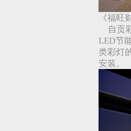
《福旺
自贡彩
LED节
类彩灯
安装。