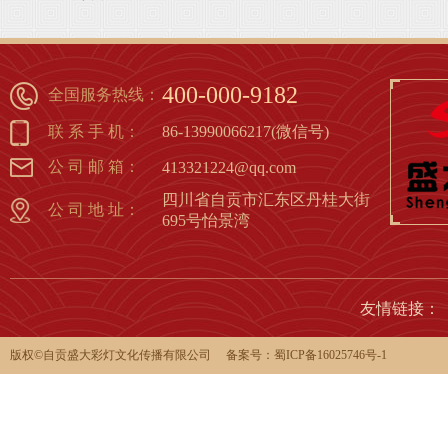
路》骆
1
2
3
4
5
6
7
8
400-000-9182
全国服务热线：
联 系 手 机：
86-13990066217(微信号)
公 司 邮 箱：
413321224@qq.com
四川省自贡市汇东区丹桂大街
公 司 地 址：
695号怡景湾
友情链接：
版权©️自贡盛大彩灯文化传播有限公司 备案号：
蜀ICP备16025746号-1