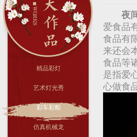
夜
爱食品有
食品有
来还会
食品等
精品彩灯
是指爱
心做食
艺术灯光秀
彩车彩船
仿真机械龙