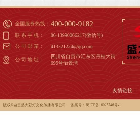
1
2
3
4
5
6
7
8
400-000-9182
全国服务热线：
联 系 手 机：
86-13990066217(微信号)
公 司 邮 箱：
413321224@qq.com
四川省自贡市汇东区丹桂大街
公 司 地 址：
695号怡景湾
友情链接：
版权©️自贡盛大彩灯文化传播有限公司 备案号：
蜀ICP备16025746号-1