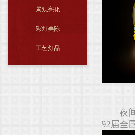
景观亮化
彩灯美陈
工艺灯品
夜间巡
92届