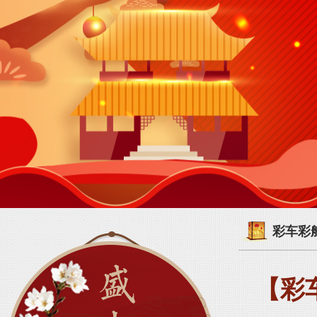
彩车彩
【彩