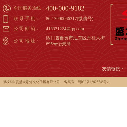
400-000-9182
全国服务热线：
联 系 手 机：
86-13990066217(微信号)
公 司 邮 箱：
413321224@qq.com
四川省自贡市汇东区丹桂大街
公 司 地 址：
695号怡景湾
友情链接：
版权©️自贡盛大彩灯文化传播有限公司 备案号：
蜀ICP备16025746号-1