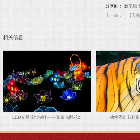
分享到：
新浪微
上一条：
相关信息
动物彩灯花灯制作——老虎彩灯
自贡彩灯花灯制
1
2
3
4
5
6
7
8