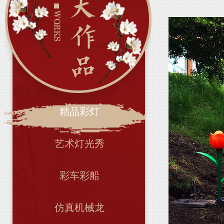
精品彩灯
艺术灯光秀
彩车彩船
仿真机械龙