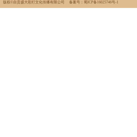
版权©️自贡盛大彩灯文化传播有限公司 备案号：
蜀ICP备16025746号-1