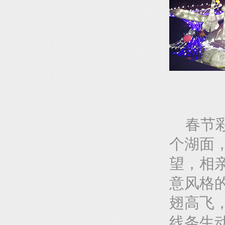
春节彩
个湖面
望，相
意风格
翅高飞
线条生