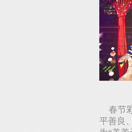
春节彩
平善良