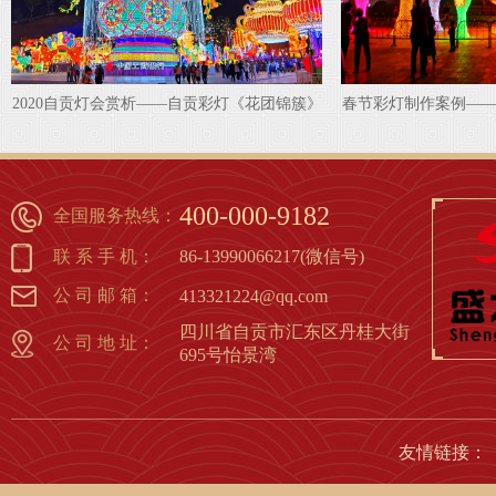
》
春节彩灯制作案例——《新春祝福》春节花灯
经典春节彩灯制作
1
2
3
4
5
6
7
8
400-000-9182
全国服务热线：
联 系 手 机：
86-13990066217(微信号)
公 司 邮 箱：
413321224@qq.com
四川省自贡市汇东区丹桂大街
公 司 地 址：
695号怡景湾
友情链接：