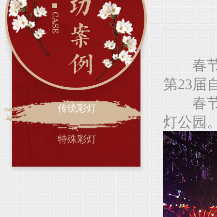
春
第23届
春节彩
传统彩灯
灯公园
特殊彩灯