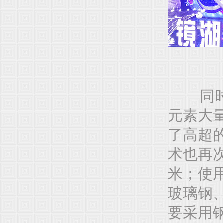
同时，
元素大
了高超
术也再
米；使
玻璃钢
要采用