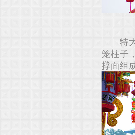
特大型
笼柱子
撑面组