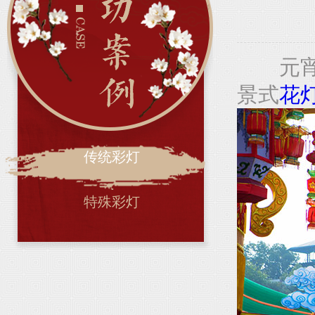
元宵
景式
花
传统彩灯
特殊彩灯