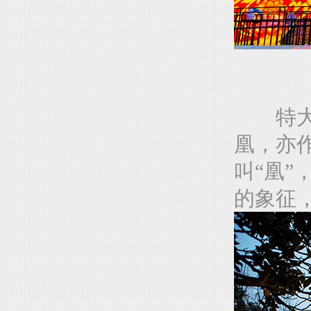
特大型
凰，亦作
叫“凰
的象征