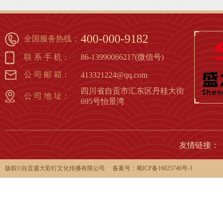
1
2
3
4
5
6
7
8
400-000-9182
全国服务热线：
联 系 手 机：
86-13990066217(微信号)
公 司 邮 箱：
413321224@qq.com
四川省自贡市汇东区丹桂大街
公 司 地 址：
695号怡景湾
友情链接：
版权©️自贡盛大彩灯文化传播有限公司 备案号：
蜀ICP备16025746号-1