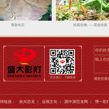
骨架化石
仿真生物——昆虫仿真
输入你
关注我们，了解更多
请您完善
友情链接：
振兴恐龙
|
远视文化
|
圆中源恐龙网
|
博一彩