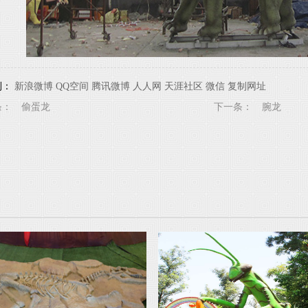
到：
新浪微博
QQ空间
腾讯微博
人人网
天涯社区
微信
复制网址
条：
偷蛋龙
下一条：
腕龙