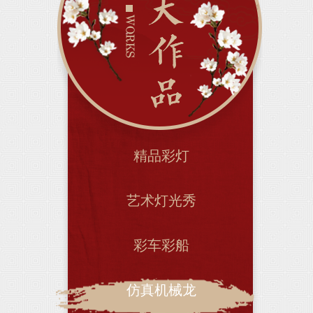
精品彩灯
艺术灯光秀
彩车彩船
仿真机械龙