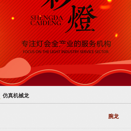
仿真机械龙
腕龙