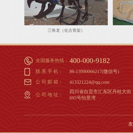
三角龙（化古骨架）
1
2
3
4
5
6
7
8
400-000-9182
全国服务热线：
联 系 手 机：
86-13990066217(微信号)
公 司 邮 箱：
413321224@qq.com
四川省自贡市汇东区丹桂大街
公 司 地 址：
695号怡景湾