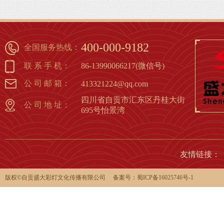
1
2
3
4
5
6
7
8
400-000-9182
全国服务热线：
联 系 手 机：
86-13990066217(微信号)
公 司 邮 箱：
413321224@qq.com
四川省自贡市汇东区丹桂大街
公 司 地 址：
695号怡景湾
友情链接：
版权©️自贡盛大彩灯文化传播有限公司 备案号：
蜀ICP备16025746号-1