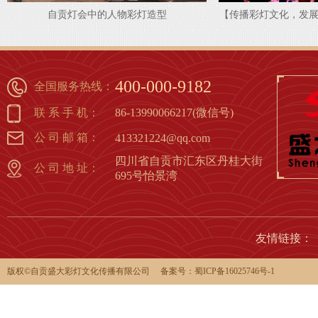
自贡灯会中的人物彩灯造型
【传播彩灯文化，发展彩
灯篇（
1
2
3
4
5
6
7
8
400-000-9182
全国服务热线：
联 系 手 机：
86-13990066217(微信号)
公 司 邮 箱：
413321224@qq.com
四川省自贡市汇东区丹桂大街
公 司 地 址：
695号怡景湾
友情链接：
版权©️自贡盛大彩灯文化传播有限公司 备案号：
蜀ICP备16025746号-1