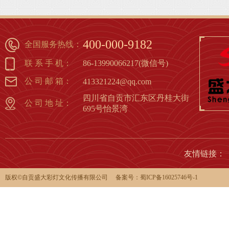
灯篇（1）
1
2
3
4
5
6
7
8
400-000-9182
全国服务热线：
联 系 手 机：
86-13990066217(微信号)
公 司 邮 箱：
413321224@qq.com
四川省自贡市汇东区丹桂大街
公 司 地 址：
695号怡景湾
友情链接：
版权©️自贡盛大彩灯文化传播有限公司 备案号：
蜀ICP备16025746号-1