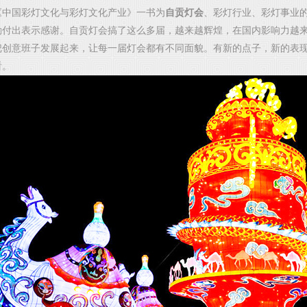
国彩灯文化与彩灯文化产业》一书为
自贡灯会
、彩灯行业、彩灯事业
勤付出表示感谢。
自贡灯会搞了这么多届，越来越辉煌，在国内影响力越
把创意班子发展起来，让每一届灯会都有不同面貌。有新的点子，新的表
看。