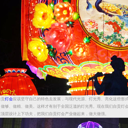
贡
灯会
应该坚守自己的特色去发展，与现代光源、灯光秀、亮化这些形
、做够、做精、做美。这样才有别于全国泛滥的灯光秀。现在我们自贡灯
在顶层设计上下功夫，把我们自贡灯会产业做起来，做大做强。