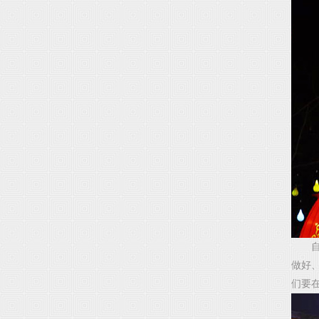
自
做好
们要