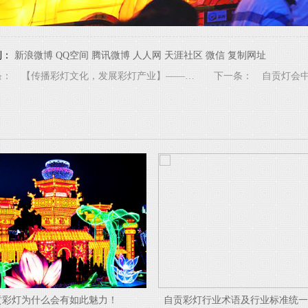
到：
新浪微博
QQ空间
腾讯微博
人人网
天涯社区
微信
复制网址
条：
【传播彩灯文化，发展彩灯产业】——自贡彩灯篇（3）
下一条：
自贡灯会
彩灯行业术语及行业标准统一规范参考
【传播彩灯文化，发展彩灯产