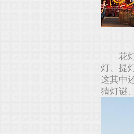
花灯的
灯、提
这其中
猜灯谜