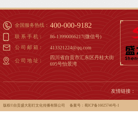
灯篇（1）
1
2
3
4
5
6
7
8
400-000-9182
全国服务热线：
联 系 手 机：
86-13990066217(微信号)
公 司 邮 箱：
413321224@qq.com
四川省自贡市汇东区丹桂大街
公 司 地 址：
695号怡景湾
友情链接：
版权©️自贡盛大彩灯文化传播有限公司 备案号：
蜀ICP备16025746号-1