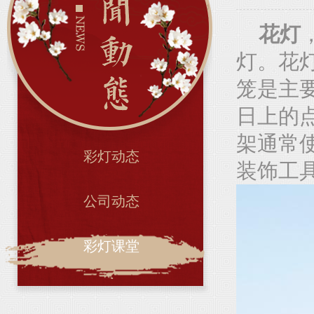
花灯
灯。花
笼是主
日上的
架通常
彩灯动态
装饰工
公司动态
彩灯课堂